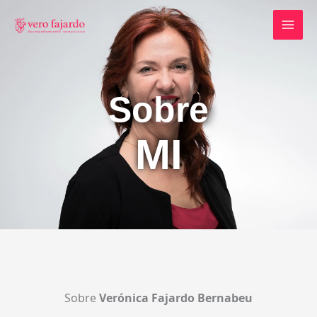
Ir
al
contenido
Sobre
MI
Sobre
Verónica Fajardo Bernabeu